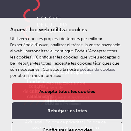
Aquest lloc web utilitza cookies
Utilitzem cookies pròpies i de tercers per millorar
l’experiència d’usuari, analitzar el trànsit, la vostra navegació
comunicacio@noucongres.cat
al web i personalitzar el contingut. Podeu “Acceptar totes
les cookies”, “Configurar les cookies” que voleu acceptar o
93 410 68 66
bé “Rebutjar-les totes” (excepte les cookies tècniques que
Casa de la Seda - Gremi dels Velers
són necessàries). Consulteu la nostra
política de cookies
Sant Pere més Alt 1, principal bis.
per obtenir més informació.
Barcelona
Web realitzada amb el
suport de
Accepta totes les cookies
Rebutjar-les totes
Avís legal
|
Política de privacitat
|
Politica de
cookies
|
Condicions aplicables a les
Configurar les cookies