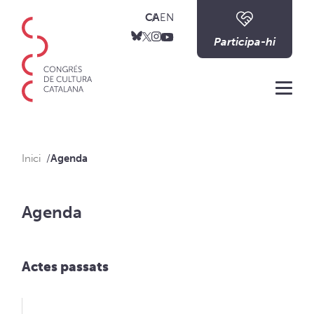
CA
EN
Participa-hi
Me
Inici
Agenda
Agenda
Actes passats