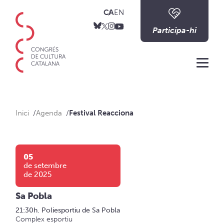
CA
EN
Participa-hi
Me
Inici
Agenda
Festival Reacciona
05
de setembre
de 2025
Sa Pobla
21:30h. Poliesportiu de Sa Pobla
Complex esportiu