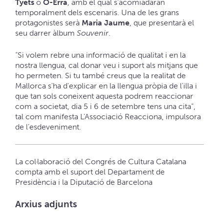
Tyets
o
O-Erra
, amb el qual s'acomiadaran
temporalment dels escenaris. Una de les grans
protagonistes serà
Maria Jaume
, que presentarà el
seu darrer àlbum
Souvenir
.
“Si volem rebre una informació de qualitat i en la
nostra llengua, cal donar veu i suport als mitjans que
ho permeten. Si tu també creus que la realitat de
Mallorca s'ha d'explicar en la llengua pròpia de l'illa i
que tan sols coneixent aquesta podrem reaccionar
com a societat, dia 5 i 6 de setembre tens una cita”,
tal com manifesta L'Associació Reacciona, impulsora
de l’esdeveniment.
La col·laboració del Congrés de Cultura Catalana
compta amb el suport del Departament de
Presidència i la Diputació de Barcelona
Arxius adjunts