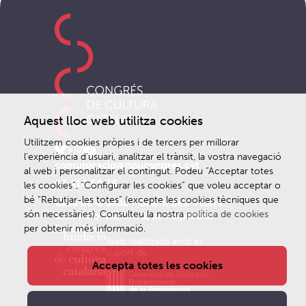
Aquest lloc web utilitza cookies
Utilitzem cookies pròpies i de tercers per millorar
l’experiència d’usuari, analitzar el trànsit, la vostra navegació
comunicacio@noucongres.cat
al web i personalitzar el contingut. Podeu “Acceptar totes
93 410 68 66
les cookies”, “Configurar les cookies” que voleu acceptar o
bé “Rebutjar-les totes” (excepte les cookies tècniques que
Casa de la Seda - Gremi dels Velers
són necessàries). Consulteu la nostra
política de cookies
Sant Pere més Alt 1, principal bis.
Barcelona
per obtenir més informació.
Web realitzada amb el
suport de
Accepta totes les cookies