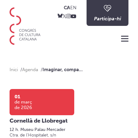
CA
EN
Participa-hi
Me
Inici
Agenda
Imaginar, compartir, construir. El Congrés de Cultura Catalana (1975-1977)
01
de març
de 2026
Cornellà de Llobregat
12 h. Museu Palau Mercader
Ctra. de l'Hospitalet, s/n