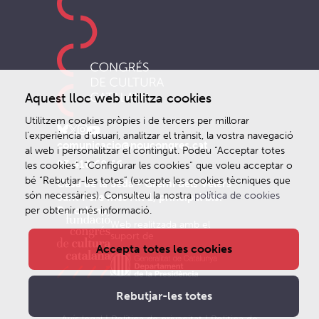
Aquest lloc web utilitza cookies
Utilitzem cookies pròpies i de tercers per millorar
l’experiència d’usuari, analitzar el trànsit, la vostra navegació
comunicacio@noucongres.cat
al web i personalitzar el contingut. Podeu “Acceptar totes
93 410 68 66
les cookies”, “Configurar les cookies” que voleu acceptar o
bé “Rebutjar-les totes” (excepte les cookies tècniques que
Casa de la Seda - Gremi dels Velers
són necessàries). Consulteu la nostra
política de cookies
Sant Pere més Alt 1, principal bis.
Barcelona
per obtenir més informació.
Web realitzada amb el
suport de
Accepta totes les cookies
Rebutjar-les totes