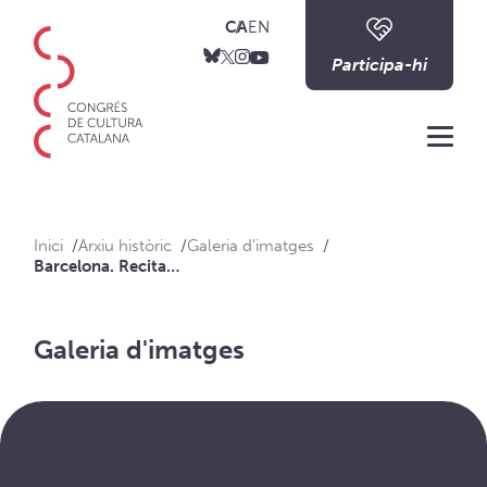
CA
EN
Participa-hi
Me
Inici
Arxiu històric
Galeria d'imatges
Barcelona. Recital al Palau Robert
Galeria d'imatges