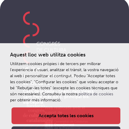
Aquest lloc web utilitza cookies
Utilitzem cookies pròpies i de tercers per millorar
l’experiència d’usuari, analitzar el trànsit, la vostra navegació
comunicacio@noucongres.cat
al web i personalitzar el contingut. Podeu “Acceptar totes
les cookies”, “Configurar les cookies” que voleu acceptar o
93 410 68 66
bé “Rebutjar-les totes” (excepte les cookies tècniques que
Casa de la Seda - Gremi dels Velers
són necessàries). Consulteu la nostra
política de cookies
Sant Pere més Alt 1, principal bis.
per obtenir més informació.
Barcelona
Web realitzada amb el
suport de
Accepta totes les cookies