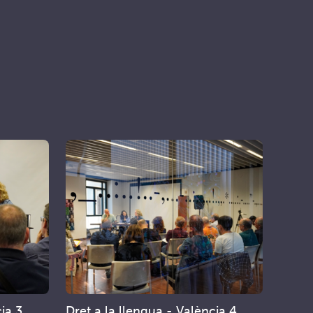
cia 3
Dret a la llengua - València 4