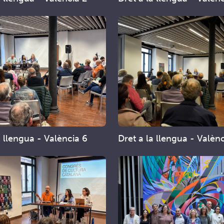
a llengua - València 6
Dret a la llengua - Valèn