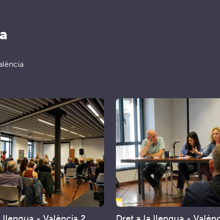
ua
alència
a llengua - València 2
Dret a la llengua - Valèn