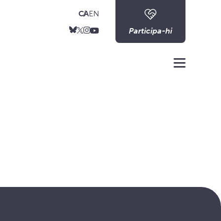
CA
EN
Participa-hi
Menu