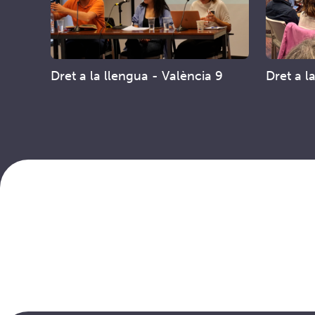
Dret a la llengua - València 9
Dret a l