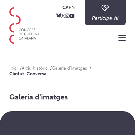
CA
EN
Participa-hi
Me
Inici
Arxiu històric
Galeria d'imatges
Càntut. Conversa amb Uc i concert amb L'arannà
Galeria d'imatges