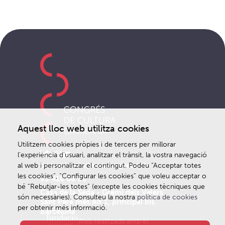
Aquest lloc web utilitza cookies
Utilitzem cookies pròpies i de tercers per millorar
l’experiència d’usuari, analitzar el trànsit, la vostra navegació
comunicacio@noucongres.cat
al web i personalitzar el contingut. Podeu “Acceptar totes
les cookies”, “Configurar les cookies” que voleu acceptar o
93 410 68 66
bé “Rebutjar-les totes” (excepte les cookies tècniques que
Casa de la Seda - Gremi dels Velers
són necessàries). Consulteu la nostra
política de cookies
Sant Pere més Alt 1, principal bis.
per obtenir més informació.
Barcelona
Web realitzada amb el