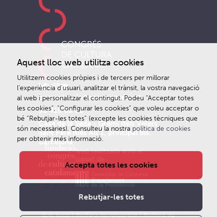
Aquest lloc web utilitza cookies
Utilitzem cookies pròpies i de tercers per millorar
l’experiència d’usuari, analitzar el trànsit, la vostra navegació
comunicacio@noucongres.cat
al web i personalitzar el contingut. Podeu “Acceptar totes
les cookies”, “Configurar les cookies” que voleu acceptar o
93 410 68 66
bé “Rebutjar-les totes” (excepte les cookies tècniques que
Casa de la Seda - Gremi dels Velers
són necessàries). Consulteu la nostra
política de cookies
Sant Pere més Alt 1, principal bis.
per obtenir més informació.
Barcelona
Web realitzada amb el
suport de
Accepta totes les cookies
Rebutjar-les totes
Avís legal
|
Política de privacitat
|
Politica de