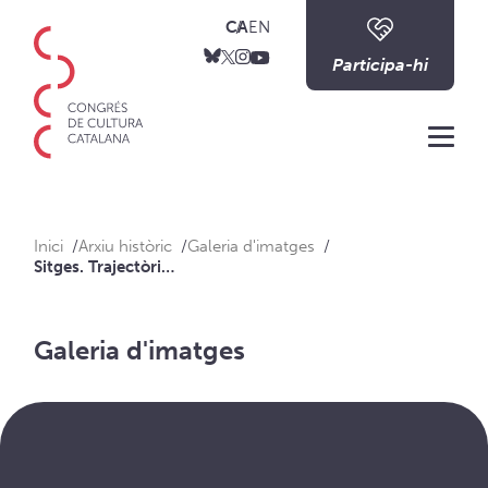
CA
EN
Participa-hi
Me
Inici
Arxiu històric
Galeria d'imatges
Sitges. Trajectòria contemporània dels grups de foc
Galeria d'imatges