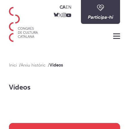
CA
EN
Participa-hi
Me
Inici
Arxiu històric
Videos
Vídeos