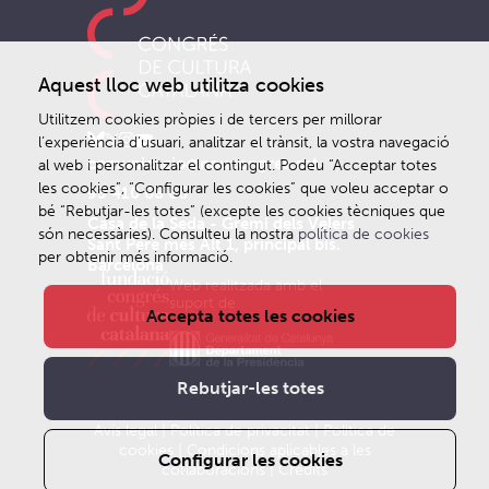
Aquest lloc web utilitza cookies
Utilitzem cookies pròpies i de tercers per millorar
l’experiència d’usuari, analitzar el trànsit, la vostra navegació
comunicacio@noucongres.cat
al web i personalitzar el contingut. Podeu “Acceptar totes
les cookies”, “Configurar les cookies” que voleu acceptar o
93 410 68 66
bé “Rebutjar-les totes” (excepte les cookies tècniques que
Casa de la Seda - Gremi dels Velers
són necessàries). Consulteu la nostra
política de cookies
Sant Pere més Alt 1, principal bis.
per obtenir més informació.
Barcelona
Web realitzada amb el
suport de
Accepta totes les cookies
Rebutjar-les totes
Avís legal
|
Política de privacitat
|
Politica de
cookies
|
Condicions aplicables a les
Configurar les cookies
col·laboracions
|
Crèdits