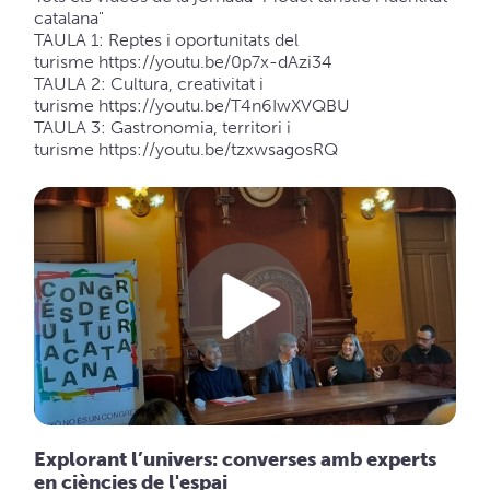
catalana"
TAULA 1: Reptes i oportunitats del
turisme
https://youtu.be/0p7x-dAzi34
TAULA 2: Cultura, creativitat i
turisme
https://youtu.be/T4n6IwXVQBU
TAULA 3: Gastronomia, territori i
turisme
https://youtu.be/tzxwsagosRQ
Explorant l’univers: converses amb experts
en ciències de l'espai