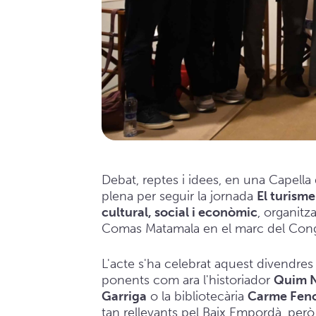
Debat, reptes i idees, en una Capell
plena per seguir la jornada
El turism
cultural, social i econòmic
, organitz
Comas Matamala en el marc del Cong
L'acte s'ha celebrat aquest divendr
ponents com ara l'historiador
Quim 
Garriga
o la bibliotecària
Carme Feno
tan rellevants pel Baix Empordà, però