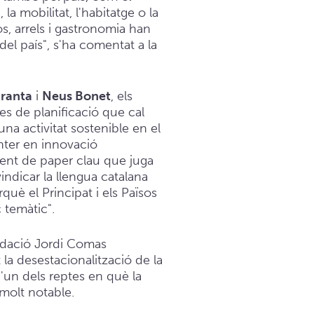
 la mobilitat, l'habitatge o la
os, arrels i gastronomia han
del país", s'ha comentat a la
ranta
i
Neus Bonet
, els
es de planificació que cal
una activitat sostenible en el
nter en innovació
ent de paper clau que juga
vindicar la llengua catalana
rquè el Principat i els Països
 temàtic".
undació Jordi Comas
 la desestacionalització de la
un dels reptes en què la
 molt notable.