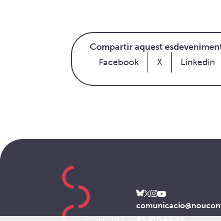
Compartir aquest esdevenimen
Facebook
X
Linkedin
comunicacio@noucong
93 410 68 66