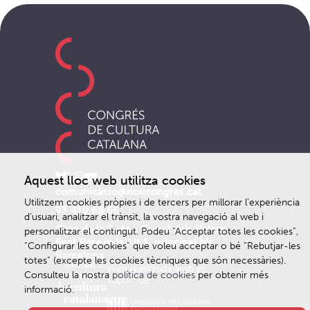
Aquest lloc web utilitza cookies
comunicacio@noucongres.cat
Utilitzem cookies pròpies i de tercers per millorar l’experiència
93 410 68 66
d’usuari, analitzar el trànsit, la vostra navegació al web i
Casa de la Seda - Gremi dels Velers
personalitzar el contingut. Podeu “Acceptar totes les cookies”,
Sant Pere més Alt 1, principal bis.
“Configurar les cookies” que voleu acceptar o bé “Rebutjar-les
Barcelona
totes” (excepte les cookies tècniques que són necessàries).
Web realitzada amb el
Consulteu la nostra
política de cookies
per obtenir més
suport de
informació.