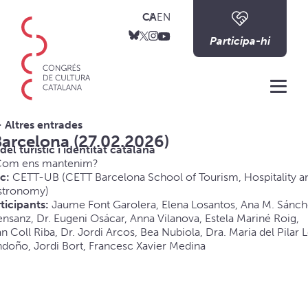
CA
EN
Participa-hi
Me
 Altres entrades
arcelona (27.02.2026)
el turístic i identitat catalana
 Com ens mantenim?
oc:
CETT-UB (CETT Barcelona School of Tourism, Hospitality a
stronomy)
ticipants:
Jaume Font Garolera, Elena Losantos, Ana M. Sánc
nsanz, Dr. Eugeni Osácar, Anna Vilanova, Estela Mariné Roig,
n Coll Riba, Dr. Jordi Arcos, Bea Nubiola, Dra. Maria del Pilar L
doño, Jordi Bort, Francesc Xavier Medina