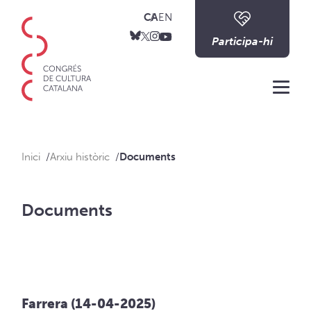
CA
EN
Participa-hi
Me
Inici
Arxiu històric
Documents
Documents
Farrera (14-04-2025)