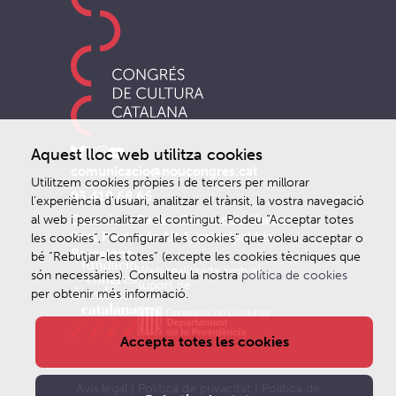
Aquest lloc web utilitza cookies
comunicacio@noucongres.cat
Utilitzem cookies pròpies i de tercers per millorar
93 410 68 66
l’experiència d’usuari, analitzar el trànsit, la vostra navegació
Casa de la Seda - Gremi dels Velers
al web i personalitzar el contingut. Podeu “Acceptar totes
Sant Pere més Alt 1, principal bis.
les cookies”, “Configurar les cookies” que voleu acceptar o
Barcelona
bé “Rebutjar-les totes” (excepte les cookies tècniques que
Web realitzada amb el
són necessàries). Consulteu la nostra
política de cookies
suport de
per obtenir més informació.
Accepta totes les cookies
Avís legal
|
Política de privacitat
|
Politica de