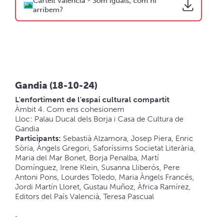
Cartell València - Som iguals, com hi
arribem?
Gandia (18-10-24)
L'enfortiment de l'espai cultural compartit
Àmbit 4. Com ens cohesionem
Lloc: Palau Ducal dels Borja i Casa de Cultura de
Gandia
Participants:
Sebastià Alzamora, Josep Piera, Enric
Sòria, Àngels Gregori, Saforíssims Societat Literària,
Maria del Mar Bonet, Borja Penalba, Martí
Domínguez, Irene Klein, Susanna Lliberós, Pere
Antoni Pons, Lourdes Toledo, Maria Àngels Francés,
Jordi Martín Lloret, Gustau Muñoz, Àfrica Ramírez,
Editors del País Valencià, Teresa Pascual