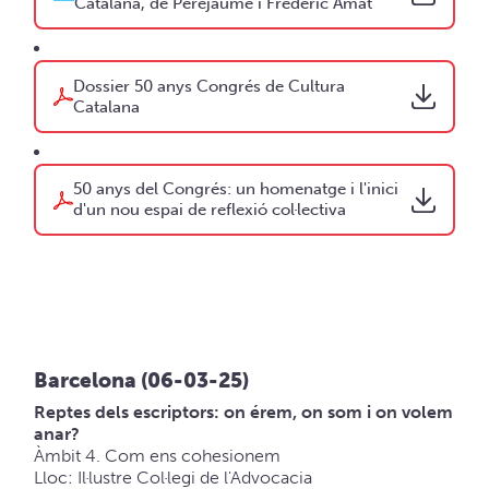
Catalana, de Perejaume i Frederic Amat
Dossier 50 anys Congrés de Cultura
Catalana
50 anys del Congrés: un homenatge i l'inici
d'un nou espai de reflexió col·lectiva
Barcelona (06-03-25)
Reptes dels escriptors: on érem, on som i on volem
anar?
Àmbit 4. Com ens cohesionem
Lloc: Il·lustre Col·legi de l'Advocacia